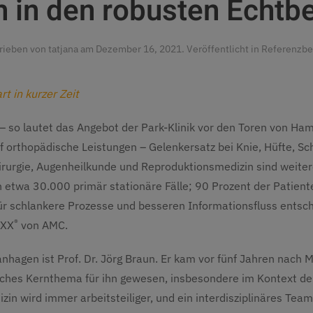
h in den robusten Echtbe
rieben von
tatjana
am
Dezember 16, 2021
. Veröffentlicht in
Referenzbe
rt in kurzer Zeit
 – so lautet das Angebot der Park-Klinik vor den Toren von Ham
auf orthopädische Leistungen – Gelenkersatz bei Knie, Hüfte, Sc
chirurgie, Augenheilkunde und Reproduktionsmedizin sind weit
h etwa 30.000 primär stationäre Fälle; 90 Prozent der Patient
ür schlankere Prozesse und besseren Informationsfluss entschi
®
IXX
von AMC.
Manhagen ist Prof. Dr. Jörg Braun. Er kam vor fünf Jahren nach
isches Kernthema für ihn gewesen, insbesondere im Kontext de
in wird immer arbeitsteiliger, und ein interdisziplinäres Tea