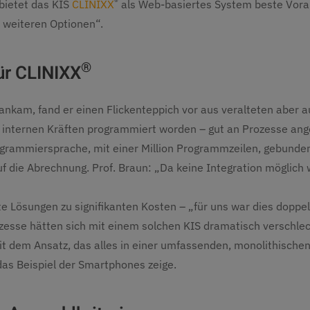
®
bietet das KIS
CLINIXX
als Web-basiertes System beste Vora
 weiteren Optionen“.
®
ür CLINIXX
n ankam, fand er einen Flickenteppich vor aus veralteten aber
 internen Kräften programmiert worden – gut an Prozesse ange
rogrammiersprache, mit einer Million Programmzeilen, gebund
 die Abrechnung. Prof. Braun: „Da keine Integration möglich w
e Lösungen zu signifikanten Kosten – „für uns war dies doppelt
ozesse hätten sich mit einem solchen KIS dramatisch verschle
it dem Ansatz, das alles in einer umfassenden, monolithische
das Beispiel der Smartphones zeige.