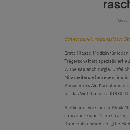
rasc
Gesch
Schwerpunkt: reibungsloser Sta
Erste-Klasse-Medizin für jeden
Trägerschaft ist spezialisiert 
Wirbelsäulenchirurgie, Unfall
Mitarbeitende betreuen jährlic
Versicherte. Als Kernelement f
für das Web-basierte KIS CLIN
Ärztlicher Direktor der Klinik 
Jahrzehnte war IT ein strateg
Krankenhausmedizin: „Die Mediz