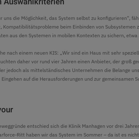
 Auswahlkriterien
uns die Möglichkeit, das System selbst zu konfigurieren“, fährt
ft, Kompatibilitätsprobleme beim Einbinden von Subsystemen 
aten aus den Systemen in mobilen Kontexten zu sichern, etwa a
he nach einem neuen KIS: „Wir sind ein Haus mit sehr speziel
uchten daher vor rund vier Jahren einen Anbieter, der groß ge
 der jedoch als mittelständisches Unternehmen die Belange u
um Eingehen auf die Herausforderungen und zur gemeinsamen 
vour
weggründe entschied sich die Klinik Manhagen vor drei Jahre
rforce-Ritt haben wir das System im Sommer – da ist es nich