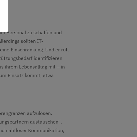
eim Personal zu schaffen und
lerdings sollten IT-
ine Einschränkung. Und er ruft
tützungsbedarf identifizieren
s ihrem Lebensalltag mit – in
zum Einsatz kommt, etwa
orengrenzen aufzulösen.
dlungspartnern austauschen“,
 und nahtloser Kommunikation,