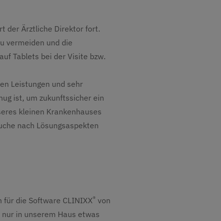
 der Ärztliche Direktor fort.
zu vermeiden und die
uf Tablets bei der Visite bzw.
len Leistungen und sehr
nug ist, um zukunftssicher ein
nseres kleinen Krankenhauses
Suche nach Lösungsaspekten
®
n für die Software CLINIXX
von
t nur in unserem Haus etwas