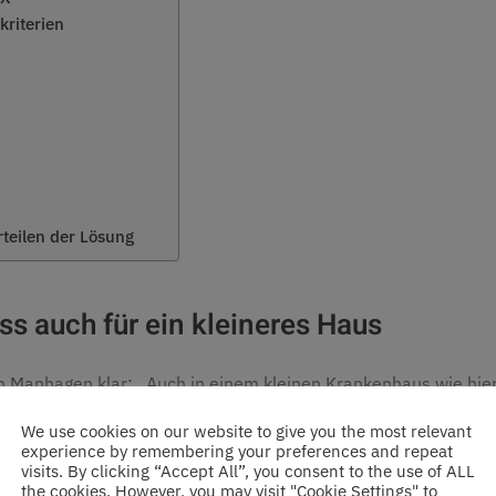
riterien
teilen der Lösung
uss auch für ein kleineres Haus
in Manhagen klar: „Auch in einem kleinen Krankenhaus wie hi
wirkte bei seiner Durchsetzungsstrategie, dass er ein Jahr hi
We use cookies on our website to give you the most relevant
hatte: „Bei der Entscheidung für IT-Maßnahmen sind Verhandlu
experience by remembering your preferences and repeat
visits. By clicking “Accept All”, you consent to the use of ALL
h hierbei um Investitionen handelt, die sich nicht direkt ausza
the cookies. However, you may visit "Cookie Settings" to