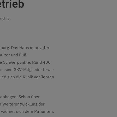
trieb
richte
.
burg. Das Haus in privater
hulter und Fuß;
ere Schwerpunkte. Rund 400
en sind GKV-Mitglieder bzw. -
ed sich die Klinik vor Jahren
 Manhagen. Schon über
r Weiterentwicklung der
m widmet sich dem Patienten.