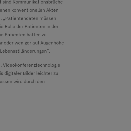
mit sind Kommunikationsbrüche
genen konventionellen Akten
it. „Patientendaten müssen
e Rolle der Patienten in der
ie Patienten hatten zu
hr oder weniger auf Augenhöhe
 Lebensstiländerungen“.
n, Videokonferenztechnologie
digitaler Bilder leichter zu
zessen wird durch den