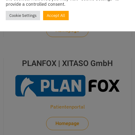
provide a controlled consent.
Terminverwaltungssoftware
Cookie Settings
Accept All
Homepage
PLANFOX | XITASO GmbH
Patientenportal
Homepage